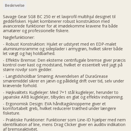
Beskrivelse
Savage Gear SG8 BC 250 er et lavprofil multihjul designet til
geddefiskeri. Hjulet kombinerer robust konstruktion med
avancerede funktioner for at imødekomme kravene fra både
amatører og professionelle fiskere.
Nøglefunktioner:
- Robust Konstruktion: Hjulet er udstyret med en EDP-malet
aluminiumsramme og sideplader i armygrøn, hvilket sikrer både
let vægt og høj holdbarhed.
- Effektiv Bremse: Den eksterne centrifugale bremse giver præcis
kontrol over kast og modstand, hvilket er essentielt ved jagt på
større rovdyr som gedder.
- Langtidsholdbar Smøring: Anvendelsen af DuraGrease
smøremiddel sikrer en jævn og pålidelig drift over tid, selv under
krævende forhold.
- Højkvalitets Kuglelejer: Med 7+1 stål kuglelejer, herunder to
japanske ARB kuglelejer, tilbydes en glat og effektiv indspinning.
- Ergonomisk Design: EVA håndtagsknopperne giver et
komfortabelt greb, hvilket reducerer træthed under længere
fisketure.
- Praktiske Funktioner: Funktioner som Line-ID hjælper med nem
identifikation af line, mens Drag Clicker giver en auditiv indikation
af bremseaktivitet.