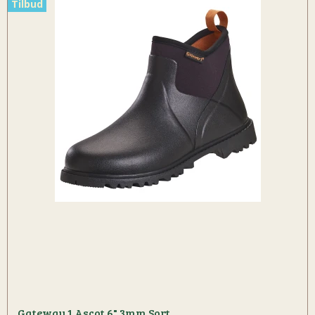
Tilbud
Gateway 1 Ascot 6" 3mm Sort