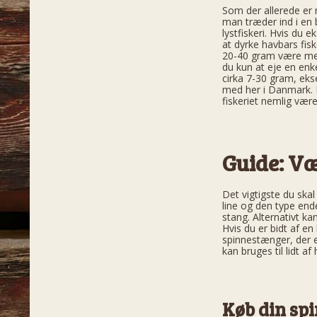
Som der allerede er 
man træder ind i en 
lystfiskeri. Hvis du 
at dyrke havbars fis
20-40 gram være mer
du kun at eje en enk
cirka 7-30 gram, ekse
med her i Danmark. I
fiskeriet nemlig være
Guide: Væ
Det vigtigste du sk
line og den type end
stang. Alternativt k
Hvis du er bidt af en
spinnestænger, der er
kan bruges til lidt a
Køb din sp