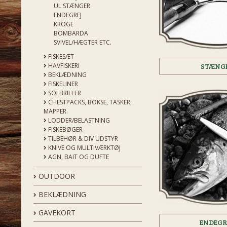
UL STÆNGER
ENDEGREJ
KROGE
BOMBARDA
SVIVEL/HÆGTER ETC.
FISKESÆT
HAVFISKERI
STÆNG
BEKLÆDNING
FISKELINER
SOLBRILLER
CHESTPACKS, BOKSE, TASKER,
MAPPER.
LODDER/BELASTNING
FISKEBØGER
TILBEHØR & DIV UDSTYR
KNIVE OG MULTIVÆRKTØJ
AGN, BAIT OG DUFTE
OUTDOOR
BEKLÆDNING
GAVEKORT
ENDEGR