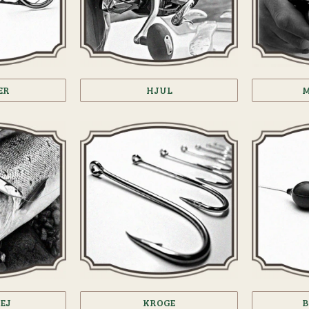
ER
HJUL
M
EJ
KROGE