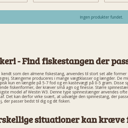
Ingen produkter fundet.
keri - Find fiskestangen der pass
kendt som den almene fiskestang, anvendes til stort set alle former fo
endegrej. Stængerne produceres i mange vægtklasser og længder. De 
pisk kun en længde på 5-7 fod og en kastevægt på 0-5 gram. Disse sp
ignende fiskeriformer, der kræver små agn og finesse. Større spinne
igste model af Westin W3. Denne type spinnestænger anvendes ofte til
. Det kan derfor virke svært, at udvælge den spinnestang, der passer
j, der passer bedst til dig og dit fiskeri.
rskellige situationer kan kræve