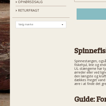
OPHØRSDSALG
RETURFRAGT
Spinnefis
Spinnestangen, også 
fiskehjul, line og 
UL-stængerne har ty
ørreder eller ved l
den længste og kraft
dækkes meget vand af
ære i at finde det gre
Guide: Fo