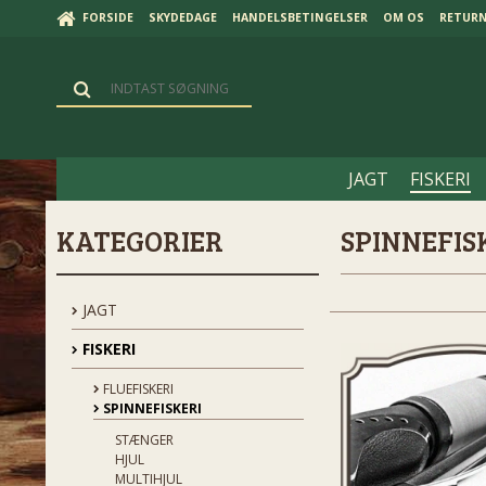
FORSIDE
SKYDEDAGE
HANDELSBETINGELSER
OM OS
RETUR
JAGT
FISKERI
KATEGORIER
SPINNEFIS
JAGT
FISKERI
FLUEFISKERI
SPINNEFISKERI
STÆNGER
HJUL
MULTIHJUL