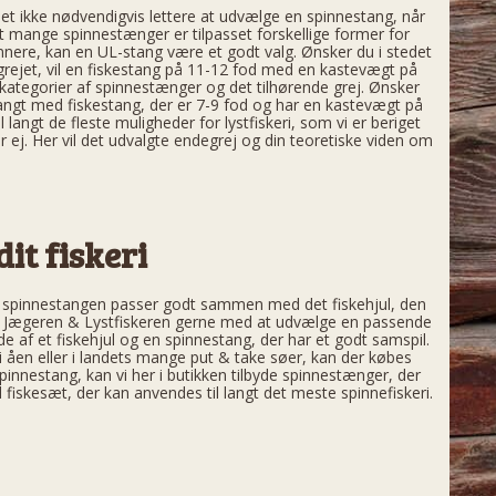
det ikke nødvendigvis lettere at udvælge en spinnestang, når
at mange spinnestænger er tilpasset forskellige former for
pinnere, kan en UL-stang være et godt valg. Ønsker du i stedet
egrejet, vil en fiskestang på 11-12 fod med en kastevægt på
tegorier af spinnestænger og det tilhørende grej. Ønsker
 langt med fiskestang, der er 7-9 fod og har en kastevægt på
langt de fleste muligheder for lystfiskeri, som vi er beriget
r ej. Her vil det udvalgte endegrej og din teoretiske viden om
it fiskeri
om spinnestangen passer godt sammen med det fiskehjul, den
r ved Jægeren & Lystfiskeren gerne med at udvælge en passende
e af et fiskehjul og en spinnestang, der har et godt samspil.
, i åen eller i landets mange put & take søer, kan der købes
 spinnestang, kan vi her i butikken tilbyde spinnestænger, der
nd fiskesæt, der kan anvendes til langt det meste spinnefiskeri.