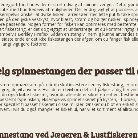
redegjort for, findes der et stort udvalg af spinnestænger. Dette gør 
butik med hundredevis af muligheder. Det er dog vigtigt at pointere, 
eksempelvis ønsker at dyrke fiskeri i ørredsøer med lette put & take s
keri på den jyske vestkyst, hvor blæst, strøm og bølger rusker i spinn
e passende. Nogen former for fiskeri kan optimeres med bestemte ka
elt fiskestang, er det dog vigtigt at understrege, at du kommer rigtig
mpelvis Berkley Fireflex. Sådan en stang vil nemlig kunne anvendes til 
 sidste ende er det ikke fiskestangen der afgør, om du fanger fisk elle
 langt vigtigere faktorer.
lg spinnestangen der passer til d
al være opmærksom på, når du skal investere i en ny fiskestang, er 
egrej, du vil anvende. Hvis du er i tvivl om dette, hjælper vi dig he
an du også købe fiskesæt, hvor du allerede er sikret en enhed, beståend
 bestemt type fiskeri, eksempelvis spinnefiskeriet på kysten, i fjorden
 specifikt tilpasset fiskeriet i disse miljøer. Ønsker du blot en enkelt
f hvert. Hvis du også mangler et fiskehjul, har vi et sortiment af allrou
innestang ved Jægeren & Lystfiskeren