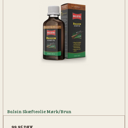
Balsin Skæfteolie Mørk/Brun
99,95 DKK