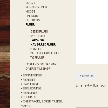
SKAGIT
RUNNING LINER
KROGE
LINEKURVE
FLUEBOKSE
FLUER
GEDDEFLUER
KYSTFLUER
LAKS- OG
HAVØRREDFLUER
NYMFER
PUT AND TAKE FLUER
TØRFLUER
FORFANG OG BACKING
DIVERSE TILBEHØR
SPINNEFISKERI
Beskrivelse
FISKESÆT
HAVFISKERI
En effektiv flue, so
BEKLÆDNING
FISKELINER
SOLBRILLER
CHESTPACKS, BOKSE, TASKER,
MAPPER.