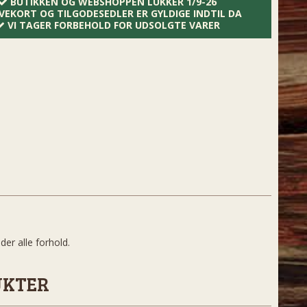
BUTIKKEN OG WEBSHOPPEN LUKKER 1/9-26
VEKORT OG TILGODESEDLER ER GYLDIGE INDTIL DA
VI TAGER FORBEHOLD FOR UDSOLGTE VARER
der alle forhold.
UKTER