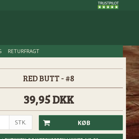
G
RETURFRAGT
RED BUTT - #8
39,95 DKK
STK.
KØB