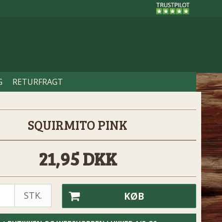
G
RETURFRAGT
SQUIRMITO PINK
21,95 DKK
STK.
KØB