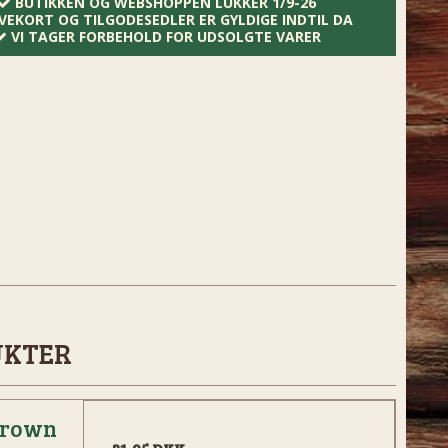
BUTIKKEN OG WEBSHOPPEN LUKKER 1/9-26
VEKORT OG TILGODESEDLER ER GYLDIGE INDTIL DA
VI TAGER FORBEHOLD FOR UDSOLGTE VARER
UKTER
Brown