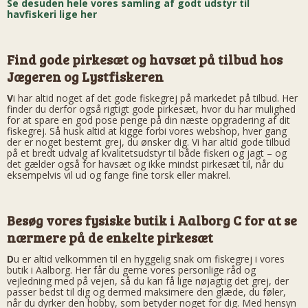
Se desuden hele vores samling af godt udstyr til
havfiskeri lige her
Find gode pirkesæt og havsæt på tilbud hos
Jægeren og Lystfiskeren
V
i har altid noget af det gode fiskegrej på markedet på tilbud. Her
finder du derfor også rigtigt gode pirkesæt, hvor du har mulighed
for at spare en god pose penge på din næste opgradering af dit
fiskegrej. Så husk altid at kigge forbi vores webshop, hver gang
der er noget bestemt grej, du ønsker dig. Vi har altid gode tilbud
på et bredt udvalg af kvalitetsudstyr til både fiskeri og jagt – og
det gælder også for havsæt og ikke mindst pirkesæt til, når du
eksempelvis vil ud og fange fine torsk eller makrel.
Besøg vores fysiske butik i Aalborg C for at se
nærmere på de enkelte pirkesæt
D
u er altid velkommen til en hyggelig snak om fiskegrej i vores
butik i Aalborg. Her får du gerne vores personlige råd og
vejledning med på vejen, så du kan få lige nøjagtig det grej, der
passer bedst til dig og dermed maksimere den glæde, du føler,
når du dyrker den hobby, som betyder noget for dig. Med hensyn