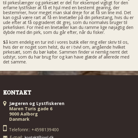
til pirkestænger og pirkesæt er det for eksempel vigtigt for den
erfarne lystfisker at få et hjul med en bestemt gearing, der
bestemmer, hvor meget man skal dreje for at få sin line ind. Det
kan også være rart at få en linetæller på din pirkestang, hvis du er
ude efter at få opgraderet dit grej, som du normalvis bruger til
pirkefiskeri. For med en linetæller kan du ramme lige nøjagtig den
dybde med din pirk, som du går efter, når du fisker.
S
å kom endelig en tur ind i vores butik eller ring eller skriv til os,
hvis der er noget som helst, du er i tvivl om, angående hvilket
pirkesæt, som du bør købe. Sammen finder vi nemlig nemt det
udstyr, som du har brug for og kan have glæde af allerede med
det samme.
KONTAKT
Jægeren og Lystfiskeren
Maren Turis gade 6
9000 Aalborg
Danmark
Telefonnr.: +4598139400
E-mail
: