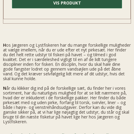
VIS PRODUKT
H
os Jægeren og Lystfiskeren har du mange forskellige muligheder
at vælge imellem, når du er ude efter et nyt pirkesæt. Her finder
du det helt rette udstyr til fiskeri på havet – og tilmed i god
kvalitet. Det er i særdeleshed vigtigt til en af de lidt tungere
discipliner inden for fiskeri. En disciplin, hvor du skal hale dine
gode fangster lodret op gennem vandsøjlen ude på det åbne
vand. Og det kræver selvfølgelig lidt mere af dit udstyr, hvis det
skal kunne holde.
N
år du klikker dig ind på de forskellige sæt, du finder her i vores
sortiment, har du naturligvis mulighed for at se lidt nærmere på,
hvad der er inkluderet i de forskellige pakker. Her finder du både
pirkesæt med og uden pirke, forfang til torsk, svirvler, liner – og
både i højre- og venstrehåndsudgaver. Derfor kan du vide dig
ganske sikker på, at vi har lige nøjagtig det udstyr, du står og skal
bruge til din næste fisketur på havet lige her hos Jægeren og
Lystfiskeren.