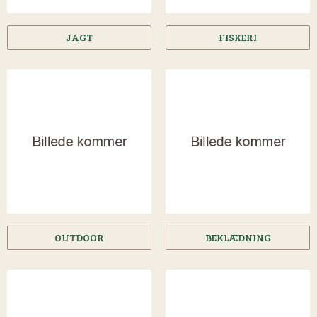
JAGT
FISKERI
OUTDOOR
BEKLÆDNING