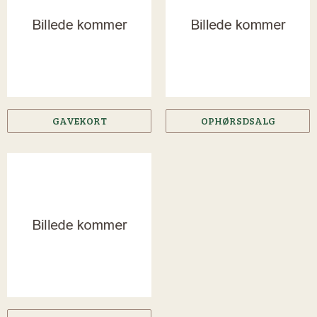
GAVEKORT
OPHØRSDSALG