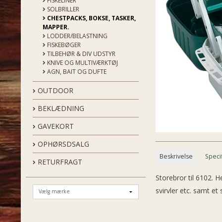
FISKELINER
SOLBRILLER
CHESTPACKS, BOKSE, TASKER,
MAPPER.
LODDER/BELASTNING
FISKEBØGER
TILBEHØR & DIV UDSTYR
KNIVE OG MULTIVÆRKTØJ
AGN, BAIT OG DUFTE
OUTDOOR
BEKLÆDNING
GAVEKORT
OPHØRSDSALG
Beskrivelse
Speci
RETURFRAGT
Storebror til 6102. H
svirvler etc. samt e