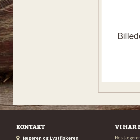
KONTAKT
VI HAR 
Hos Jægeren 
Jægeren og Lystfiskeren