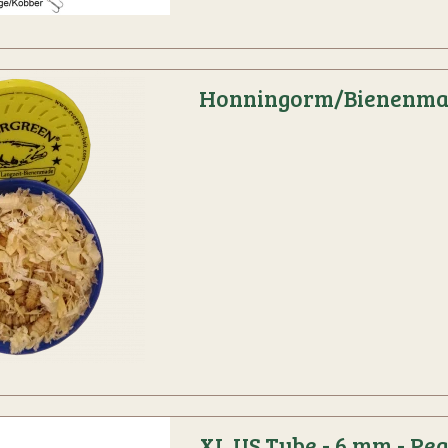
Honningorm/Bienenm
XL US Tube - 6 mm - Pea