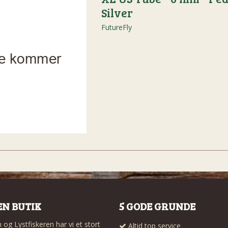
Silver
FutureFly
EN BUTIK
5 GODE GRUNDE
og Lystfiskeren har vi et stort
Altid top service