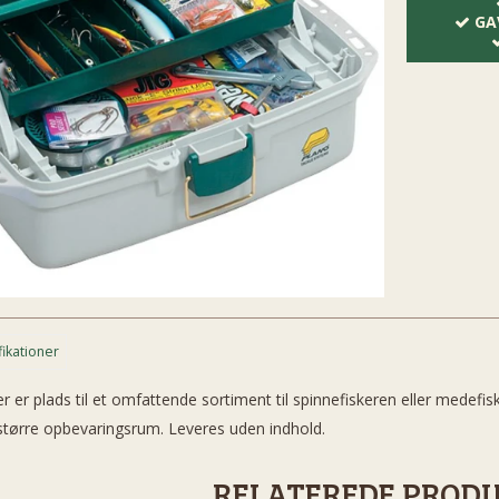
GA
fikationer
er er plads til et omfattende sortiment til spinnefiskeren eller medefi
t større opbevaringsrum. Leveres uden indhold.
RELATEREDE PROD