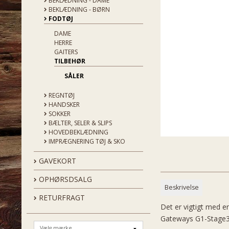
BEKLÆDNING - DAME
BEKLÆDNING - BØRN
FODTØJ
DAME
HERRE
GAITERS
TILBEHØR
SÅLER
REGNTØJ
HANDSKER
SOKKER
BÆLTER, SELER & SLIPS
HOVEDBEKLÆDNING
IMPRÆGNERING TØJ & SKO
GAVEKORT
OPHØRSDSALG
Beskrivelse
RETURFRAGT
Det er vigtigt med 
Gateways G1-Stage3 i