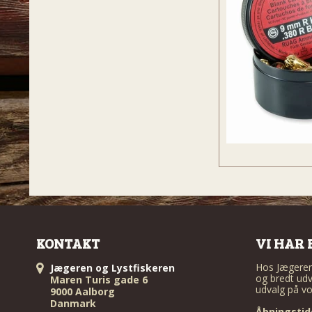
KONTAKT
VI HAR 
Hos Jægeren 
Jægeren og Lystfiskeren
og bredt udv
Maren Turis gade 6
udvalg på vo
9000 Aalborg
Danmark
Åbningstid