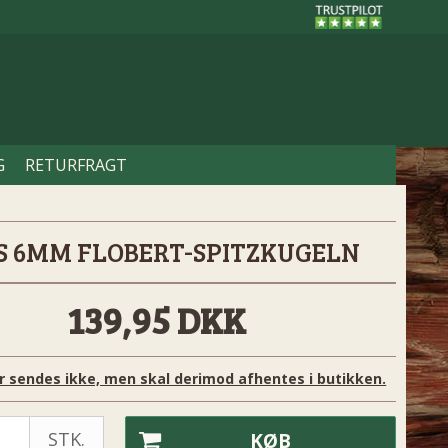
G
RETURFRAGT
 6MM FLOBERT-SPITZKUGELN
139,95 DKK
r sendes ikke, men skal derimod afhentes i butikken.
STK.
KØB