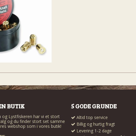
EN BUTIK
5 GODE GRUNDE
og Lystfiskeren har vi et stort
Altid top service
alg og du finder stort set samme
Billig og hurtig fragt
res webshop som i vores butik!
Levering 1-2 dage
er: