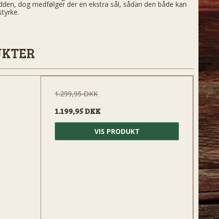
vidden, dog medfølger der en ekstra sål, sådan den både kan
styrke.
UKTER
1.299,95 DKK
1.199,95 DKK
VIS PRODUKT