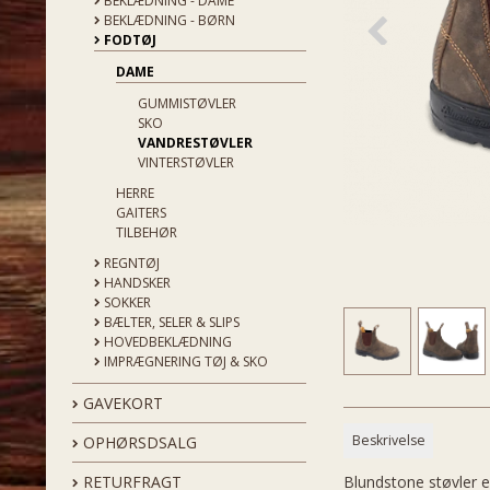
BEKLÆDNING - DAME
BEKLÆDNING - BØRN
FODTØJ
DAME
GUMMISTØVLER
SKO
VANDRESTØVLER
VINTERSTØVLER
HERRE
GAITERS
TILBEHØR
REGNTØJ
HANDSKER
SOKKER
BÆLTER, SELER & SLIPS
HOVEDBEKLÆDNING
IMPRÆGNERING TØJ & SKO
GAVEKORT
Beskrivelse
OPHØRSDSALG
RETURFRAGT
Blundstone støvler e