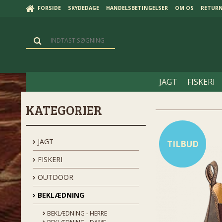
FORSIDE
SKYDEDAGE
HANDELSBETINGELSER
OM OS
RETUR
JAGT
FISKERI
KATEGORIER
JAGT
TILBUD
FISKERI
OUTDOOR
BEKLÆDNING
BEKLÆDNING - HERRE