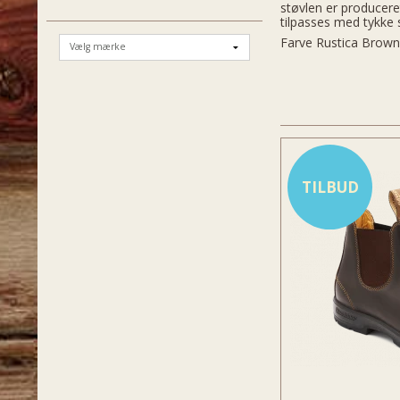
støvlen er producere
tilpasses med tykke s
Farve Rustica Brow
TILBUD