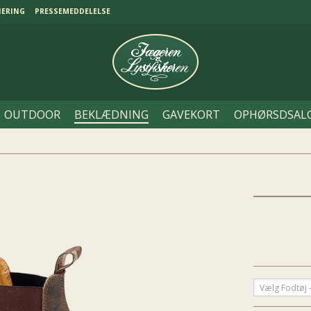
NERING
PRESSEMEDDELELSE
OUTDOOR
BEKLÆDNING
GAVEKORT
OPHØRSDSAL
Vælg Fodtøj -