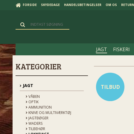
FORSIDE
SKYDEDAGE
HANDELSBETINGELSER
OM OS
RETUR
JAGT
FISKERI
KATEGORIER
JAGT
TILBUD
VÅBEN
OPTIK
AMMUNITION
KNIVE OG MULTIVÆRKTØJ
JAGTBØGER
WADERS
TILBEHØR