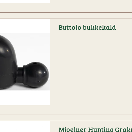
Buttolo bukkekald
Mjoelner Hunting Gråk