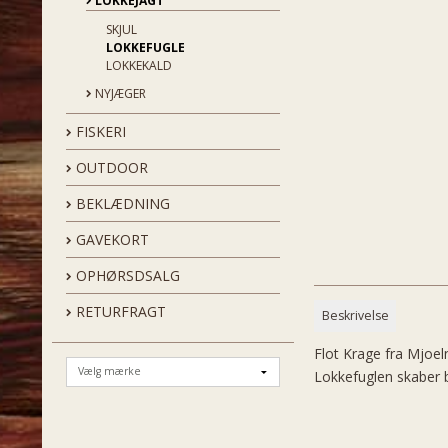
LOKKEJAGT
SKJUL
LOKKEFUGLE
LOKKEKALD
NYJÆGER
FISKERI
OUTDOOR
BEKLÆDNING
GAVEKORT
OPHØRSDSALG
RETURFRAGT
Beskrivelse
Flot Krage fra Mjoel
Lokkefuglen skaber bl