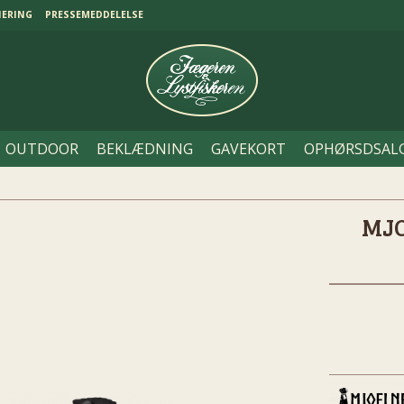
NERING
PRESSEMEDDELELSE
OUTDOOR
BEKLÆDNING
GAVEKORT
OPHØRSDSAL
MJO