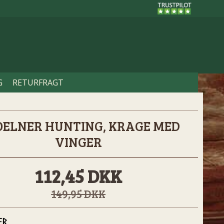
G
RETURFRAGT
ELNER HUNTING, KRAGE MED
VINGER
112,45 DKK
149,95 DKK