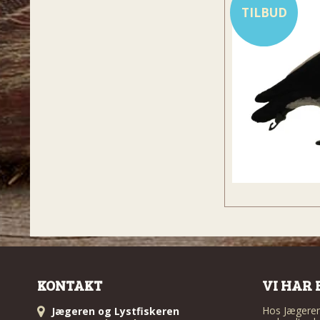
TILBUD
KONTAKT
VI HAR 
Hos Jægeren 
Jægeren og Lystfiskeren