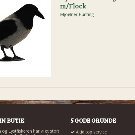
m/Flock
Mjoelner Hunting
EN BUTIK
5 GODE GRUNDE
og Lystfiskeren har vi et stort
Altid top service