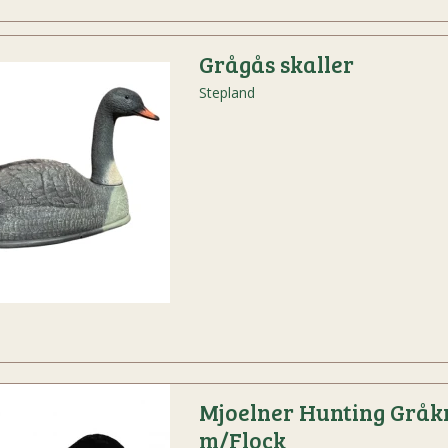
Grågås skaller
Stepland
Mjoelner Hunting Gråk
m/Flock