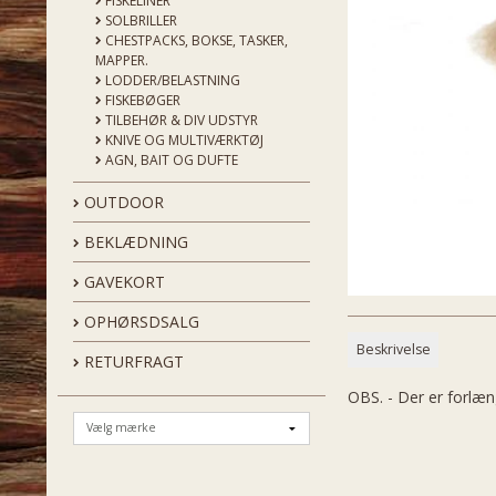
FISKELINER
SOLBRILLER
CHESTPACKS, BOKSE, TASKER,
MAPPER.
LODDER/BELASTNING
FISKEBØGER
TILBEHØR & DIV UDSTYR
KNIVE OG MULTIVÆRKTØJ
AGN, BAIT OG DUFTE
OUTDOOR
BEKLÆDNING
GAVEKORT
OPHØRSDSALG
Beskrivelse
RETURFRAGT
OBS. - Der er forlæn