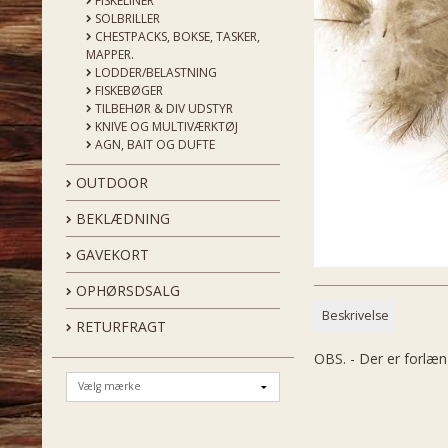
FISKELINER
SOLBRILLER
CHESTPACKS, BOKSE, TASKER,
MAPPER.
LODDER/BELASTNING
FISKEBØGER
TILBEHØR & DIV UDSTYR
KNIVE OG MULTIVÆRKTØJ
AGN, BAIT OG DUFTE
OUTDOOR
BEKLÆDNING
GAVEKORT
OPHØRSDSALG
Beskrivelse
RETURFRAGT
OBS. - Der er forlæn