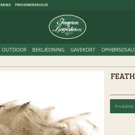
NERING
PRESSEMEDDELELSE
OUTDOOR
BEKLÆDNING
GAVEKORT
OPHØRSDSAL
FEATH
Produktet 