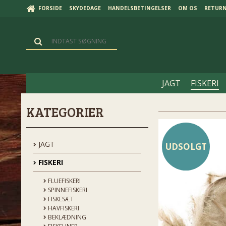
FORSIDE
SKYDEDAGE
HANDELSBETINGELSER
OM OS
RETUR
JAGT
FISKERI
KATEGORIER
JAGT
UDSOLGT
FISKERI
FLUEFISKERI
SPINNEFISKERI
FISKESÆT
HAVFISKERI
BEKLÆDNING