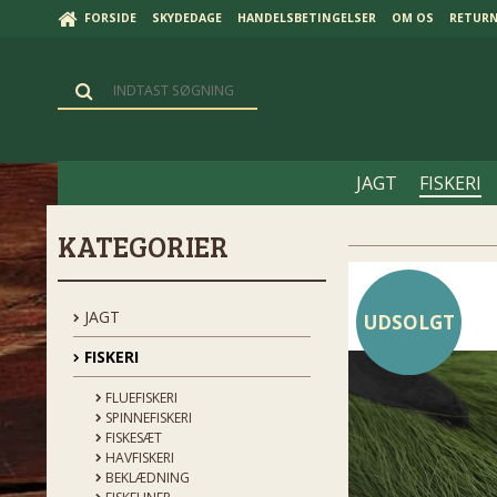
FORSIDE
SKYDEDAGE
HANDELSBETINGELSER
OM OS
RETUR
JAGT
FISKERI
KATEGORIER
JAGT
UDSOLGT
FISKERI
FLUEFISKERI
SPINNEFISKERI
FISKESÆT
HAVFISKERI
BEKLÆDNING