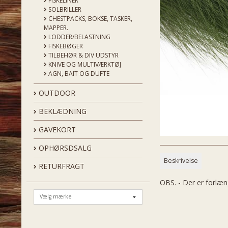
FISKELINER
SOLBRILLER
CHESTPACKS, BOKSE, TASKER,
MAPPER.
LODDER/BELASTNING
FISKEBØGER
TILBEHØR & DIV UDSTYR
KNIVE OG MULTIVÆRKTØJ
AGN, BAIT OG DUFTE
OUTDOOR
BEKLÆDNING
GAVEKORT
OPHØRSDSALG
Beskrivelse
RETURFRAGT
OBS. - Der er forlæn