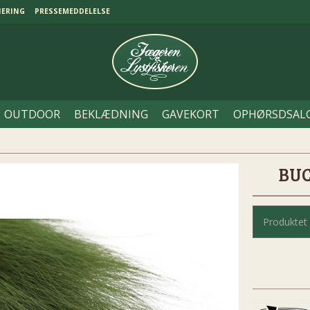
NERING
PRESSEMEDDELELSE
OUTDOOR
BEKLÆDNING
GAVEKORT
OPHØRSDSAL
BUC
Produktet 