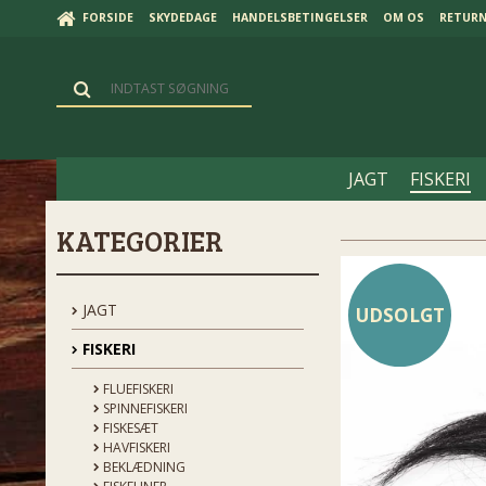
FORSIDE
SKYDEDAGE
HANDELSBETINGELSER
OM OS
RETUR
JAGT
FISKERI
KATEGORIER
JAGT
UDSOLGT
FISKERI
FLUEFISKERI
SPINNEFISKERI
FISKESÆT
HAVFISKERI
BEKLÆDNING