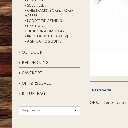
FISKELINER
SOLBRILLER
CHESTPACKS, BOKSE, TASKER,
MAPPER.
LODDER/BELASTNING
FISKEBØGER
TILBEHØR & DIV UDSTYR
KNIVE OG MULTIVÆRKTØJ
AGN, BAIT OG DUFTE
OUTDOOR
BEKLÆDNING
GAVEKORT
OPHØRSDSALG
Beskrivelse
RETURFRAGT
OBS. - Der er forlæn