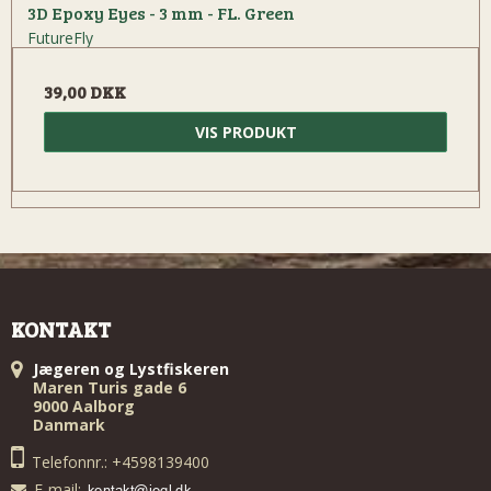
3D Epoxy Eyes - 3 mm - FL. Green
FutureFly
39,00 DKK
VIS PRODUKT
KONTAKT
Jægeren og Lystfiskeren
Maren Turis gade 6
9000 Aalborg
Danmark
Telefonnr.: +4598139400
E-mail
: