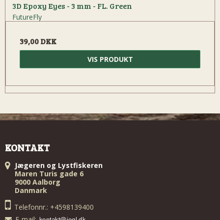
3D Epoxy Eyes - 3 mm - FL. Green
FutureFly
39,00 DKK
VIS PRODUKT
KONTAKT
Jægeren og Lystfiskeren
Maren Turis gade 6
9000 Aalborg
Danmark
Telefonnr.: +4598139400
E-mail
: