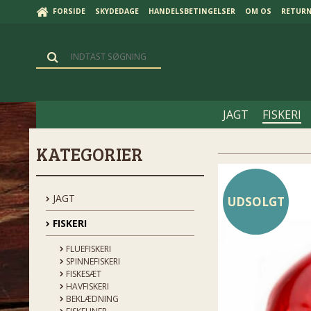
FORSIDE
SKYDEDAGE
HANDELSBETINGELSER
OM OS
RETUR
JAGT
FISKERI
KATEGORIER
JAGT
UDSOLGT
FISKERI
FLUEFISKERI
SPINNEFISKERI
FISKESÆT
HAVFISKERI
BEKLÆDNING