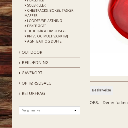
FISKELINER
SOLBRILLER
CHESTPACKS, BOKSE, TASKER,
MAPPER.
LODDER/BELASTNING
FISKEBØGER
TILBEHØR & DIV UDSTYR
KNIVE OG MULTIVÆRKTØJ
AGN, BAIT OG DUFTE
OUTDOOR
BEKLÆDNING
GAVEKORT
OPHØRSDSALG
Beskrivelse
RETURFRAGT
OBS. - Der er forlæn