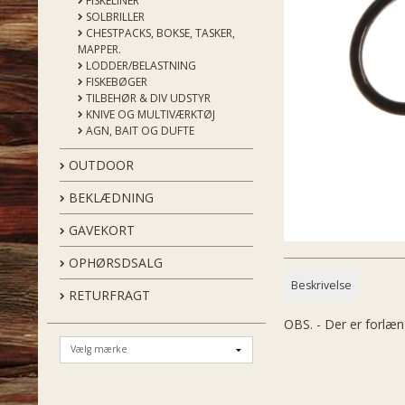
FISKELINER
SOLBRILLER
CHESTPACKS, BOKSE, TASKER,
MAPPER.
LODDER/BELASTNING
FISKEBØGER
TILBEHØR & DIV UDSTYR
KNIVE OG MULTIVÆRKTØJ
AGN, BAIT OG DUFTE
OUTDOOR
BEKLÆDNING
GAVEKORT
OPHØRSDSALG
Beskrivelse
RETURFRAGT
OBS. - Der er forlæn