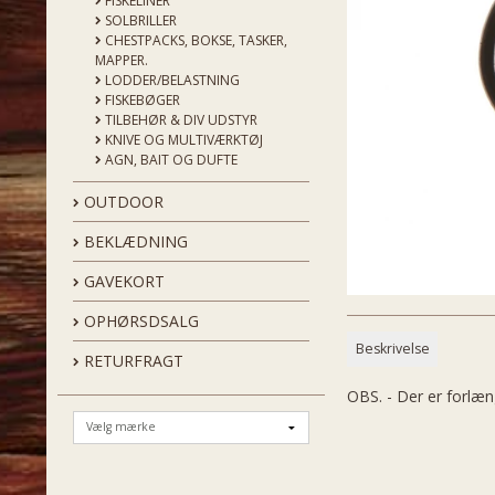
FISKELINER
SOLBRILLER
CHESTPACKS, BOKSE, TASKER,
MAPPER.
LODDER/BELASTNING
FISKEBØGER
TILBEHØR & DIV UDSTYR
KNIVE OG MULTIVÆRKTØJ
AGN, BAIT OG DUFTE
OUTDOOR
BEKLÆDNING
GAVEKORT
OPHØRSDSALG
Beskrivelse
RETURFRAGT
OBS. - Der er forlæn