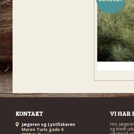
KONTAKT
VI HAR 
Hos Jægeren 
Jægeren og Lystfiskeren
og bredt udv
Maren Turis gade 6
udvalg på vo