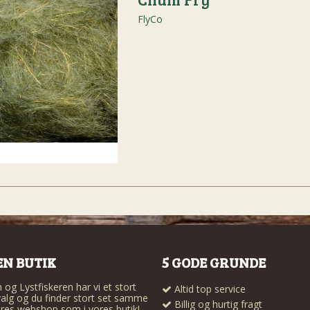
FlyCo
EN BUTIK
5 GODE GRUNDE
og Lystfiskeren har vi et stort
Altid top service
alg og du finder stort set samme
Billig og hurtig fragt
res webshop som i vores butik!