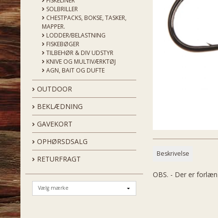
FISKELINER
SOLBRILLER
CHESTPACKS, BOKSE, TASKER,
MAPPER.
LODDER/BELASTNING
FISKEBØGER
TILBEHØR & DIV UDSTYR
KNIVE OG MULTIVÆRKTØJ
AGN, BAIT OG DUFTE
OUTDOOR
BEKLÆDNING
GAVEKORT
OPHØRSDSALG
Beskrivelse
RETURFRAGT
OBS. - Der er forlæn