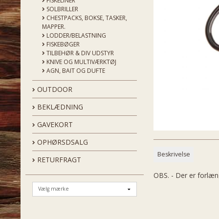
FISKELINER
SOLBRILLER
CHESTPACKS, BOKSE, TASKER,
MAPPER.
LODDER/BELASTNING
FISKEBØGER
TILBEHØR & DIV UDSTYR
KNIVE OG MULTIVÆRKTØJ
AGN, BAIT OG DUFTE
OUTDOOR
BEKLÆDNING
GAVEKORT
OPHØRSDSALG
Beskrivelse
RETURFRAGT
OBS. - Der er forlæn