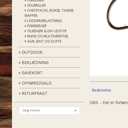
FISKELINER
SOLBRILLER
CHESTPACKS, BOKSE, TASKER,
MAPPER.
LODDER/BELASTNING
FISKEBØGER
TILBEHØR & DIV UDSTYR
KNIVE OG MULTIVÆRKTØJ
AGN, BAIT OG DUFTE
OUTDOOR
BEKLÆDNING
GAVEKORT
OPHØRSDSALG
Beskrivelse
RETURFRAGT
OBS. - Der er forlæn