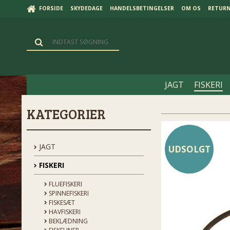
FORSIDE
SKYDEDAGE
HANDELSBETINGELSER
OM OS
RETUR
JAGT
FISKERI
KATEGORIER
JAGT
UDSOLGT
FISKERI
FLUEFISKERI
SPINNEFISKERI
FISKESÆT
HAVFISKERI
BEKLÆDNING