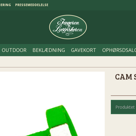
NERING
PRESSEMEDDELELSE
OUTDOOR
BEKLÆDNING
GAVEKORT
OPHØRSDSAL
CAM 
Produktet 