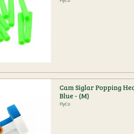
FlyCo
Cam Siglar Popping He
Blue - (M)
FlyCo