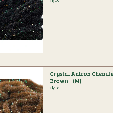
FlyCo
Crystal Antron Chenill
Brown - (M)
FlyCo