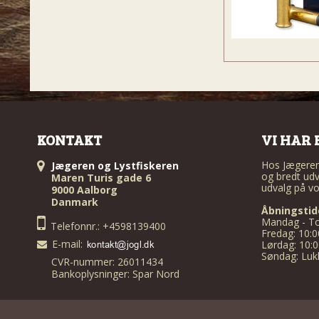
KONTAKT
VI HAR 
Hos Jægeren 
Jægeren og Lystfiskeren
og bredt udv
Maren Turis gade 6
udvalg på vo
9000 Aalborg
Danmark
Åbningstid
Mandag - To
Telefonnr.: +4598139400
Fredag: 10:0
E-mail
:
Lørdag: 10:0
Søndag: Luk
CVR-nummer: 26011434
Bankoplysninger: Spar Nord