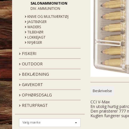
SALONAMMONITION
DIV. AMMUNITION
KNIVE OG MULTIVÆRKTØJ
JAGTBØGER
WADERS
TILBEHØR
LOKKEJAGT
NYJÆGER
FISKERI
OUTDOOR
BEKLÆDNING
GAVEKORT
Beskrivelse
OPHØRSDSALG
CCI V-Max
RETURFRAGT
En utolig hurtig pat
Den præsterer 777 m/
Kuglen fungerer super