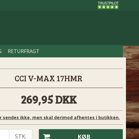
G
RETURFRAGT
CCI V-MAX 17HMR
269,95 DKK
r sendes ikke, men skal derimod afhentes i butikken.
STK.
KØB