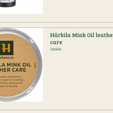
Härkila Mink Oil leathe
care
Härkila