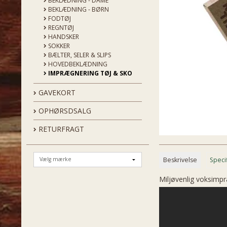
BEKLÆDNING - DAME
BEKLÆDNING - BØRN
FODTØJ
REGNTØJ
HANDSKER
SOKKER
BÆLTER, SELER & SLIPS
HOVEDBEKLÆDNING
IMPRÆGNERING TØJ & SKO
GAVEKORT
OPHØRSDSALG
RETURFRAGT
Beskrivelse
Speci
Miljøvenlig voksimpræ