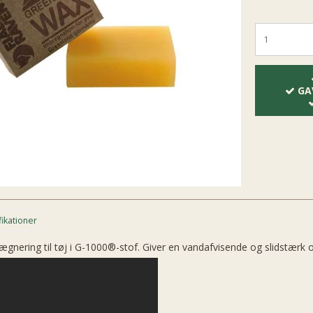
GA
fikationer
gnering til tøj i G-1000®-stof. Giver en vandafvisende og slidstærk ov