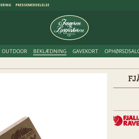
NERING
PRESSEMEDDELELSE
OUTDOOR
BEKLÆDNING
GAVEKORT
OPHØRSDSAL
FJ