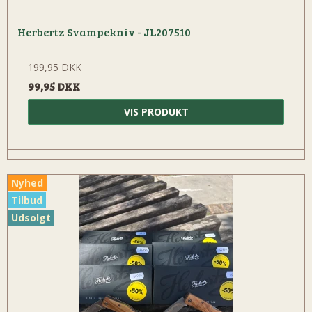
Herbertz Svampekniv - JL207510
199,95 DKK
99,95 DKK
VIS PRODUKT
Nyhed
Tilbud
Udsolgt