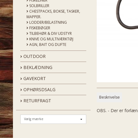
FISKELINER
SOLBRILLER
CHESTPACKS, BOKSE, TASKER,
MAPPER.
LODDER/BELASTNING
FISKEBØGER
TILBEHØR & DIV UDSTYR
KNIVE OG MULTIVÆRKTØJ
AGN, BAIT OG DUFTE
OUTDOOR
BEKLÆDNING
GAVEKORT
OPHØRSDSALG
Beskrivelse
RETURFRAGT
OBS. - Der er forlæn