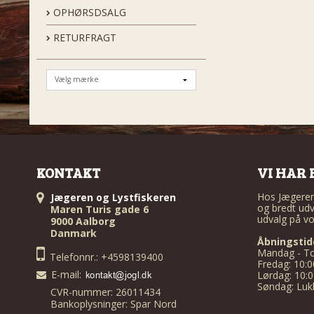
OPHØRSDSALG
RETURFRAGT
KONTAKT
VI HAR 
Hos Jægeren 
Jægeren og Lystfiskeren
og bredt udv
Maren Turis gade 6
udvalg på vo
9000 Aalborg
Danmark
Åbningstid
Mandag - To
Telefonnr.: +4598139400
Fredag: 10:0
E-mail
:
Lørdag: 10:0
Søndag: Luk
CVR-nummer: 26011434
Bankoplysninger: Spar Nord