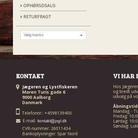
OPHØRSDSALG
RETURFRAGT
KONTAKT
VI HAR 
Hos Jægeren 
Jægeren og Lystfiskeren
og bredt udv
Maren Turis gade 6
udvalg på vo
9000 Aalborg
Danmark
Åbningstid
Mandag - To
Telefonnr.: +4598139400
Fredag: 10:0
E-mail
:
Lørdag: 10:0
Søndag: Luk
CVR-nummer: 26011434
Bankoplysninger: Spar Nord