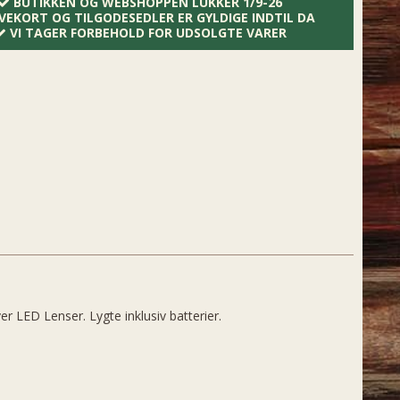
BUTIKKEN OG WEBSHOPPEN LUKKER 1/9-26
VEKORT OG TILGODESEDLER ER GYLDIGE INDTIL DA
VI TAGER FORBEHOLD FOR UDSOLGTE VARER
 LED Lenser. Lygte inklusiv batterier.