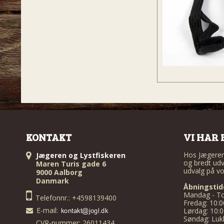
KONTAKT
VI HAR 
Hos Jægeren 
Jægeren og Lystfiskeren
og bredt udv
Maren Turis gade 6
udvalg på vo
9000 Aalborg
Danmark
Åbningstid
Mandag - To
Telefonnr.: +4598139400
Fredag: 10:0
E-mail
:
Lørdag: 10:0
Søndag: Luk
CVR-nummer: 26011434