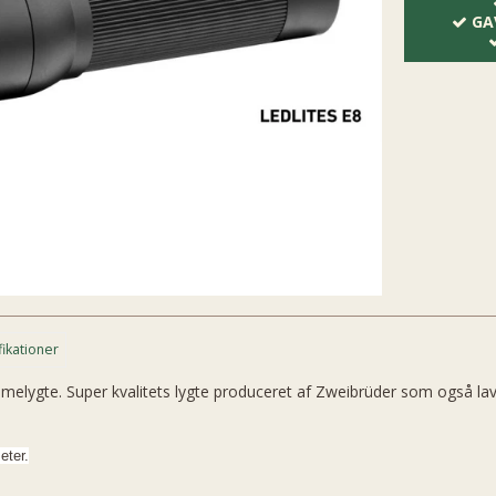
GA
fikationer
lygte. Super kvalitets lygte produceret af Zweibrüder som også laver
eter.