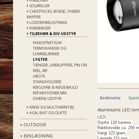
FISKELINER
SOLBRILLER
CHESTPACKS, BOKSE, TASKER,
MAPPER.
LODDER/BELASTNING
FISKEBØGER
TILBEHØR & DIV UDSTYR
FANGSTNET/GAF
TERMOKANDER OG
LOMMELÆRKER
LYGTER
TÆNGER, LINEKLIPPERE, PIN ON
REEL, MF.
VÆGTE
STANGHOLDERE
RØGOVNE & RØGESMULD
REPARATIONER MM.
Beskrivelse
Speci
DIVERSE UDSTYR
KNIVE OG MULTIVÆRKTØJ
Aluminiums LED lomme
AGN, BAIT OG DUFTE
LED
Styrke 120 lumens.
OUTDOOR
Rækkevidde ca. 200 m
Vægt 122 gram.
BEKLÆDNING
Længde 115 mm.