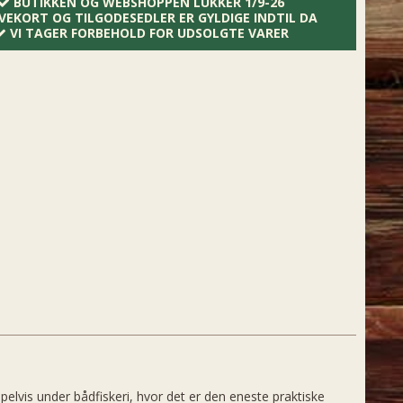
BUTIKKEN OG WEBSHOPPEN LUKKER 1/9-26
VEKORT OG TILGODESEDLER ER GYLDIGE INDTIL DA
VI TAGER FORBEHOLD FOR UDSOLGTE VARER
elvis under bådfiskeri, hvor det er den eneste praktiske