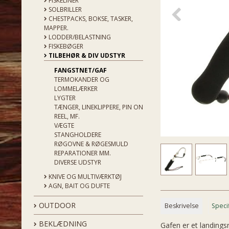
FISKELINER
SOLBRILLER
CHESTPACKS, BOKSE, TASKER,
MAPPER.
LODDER/BELASTNING
FISKEBØGER
TILBEHØR & DIV UDSTYR
FANGSTNET/GAF
TERMOKANDER OG
LOMMELÆRKER
LYGTER
TÆNGER, LINEKLIPPERE, PIN ON
REEL, MF.
VÆGTE
STANGHOLDERE
RØGOVNE & RØGESMULD
REPARATIONER MM.
DIVERSE UDSTYR
KNIVE OG MULTIVÆRKTØJ
AGN, BAIT OG DUFTE
OUTDOOR
Beskrivelse
Speci
BEKLÆDNING
Gafen er et landings