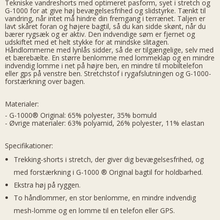
Tekniske vandreshorts med optimeret pasform, syet i stretch og
G-1000 for at give høj bevægelsesfrihed og slidstyrke. Tænkt til
vandring, når intet må hindre din fremgang i terrænet. Taljen er
lavt skåret foran og højere bagtil, så du kan sidde skønt, når du
bærer rygsæk og er aktiv. Den indvendige søm er fjernet og
udskiftet med et helt stykke for at mindske slitagen.
Håndlommerne med lynlås sidder, så de er tilgængelige, selv med
et bærebælte. En større benlomme med lommeklap og en mindre
indvendig lomme i net på højre ben, en mindre til mobiltelefon
eller gps på venstre ben. Stretchstof i rygafslutningen og G-1000-
forstærkning over bagen.
Materialer:
- G-1000® Original: 65% polyester, 35% bomuld
- Øvrige materialer: 63% polyamid, 26% polyester, 11% elastan
Specifikationer:
Trekking-shorts i stretch, der giver dig bevægelsesfrihed, og
med forstærkning i G-1000 ® Original bagtil for holdbarhed.
Ekstra høj på ryggen.
To håndlommer, en stor benlomme, en mindre indvendig
mesh-lomme og en lomme til en telefon eller GPS.