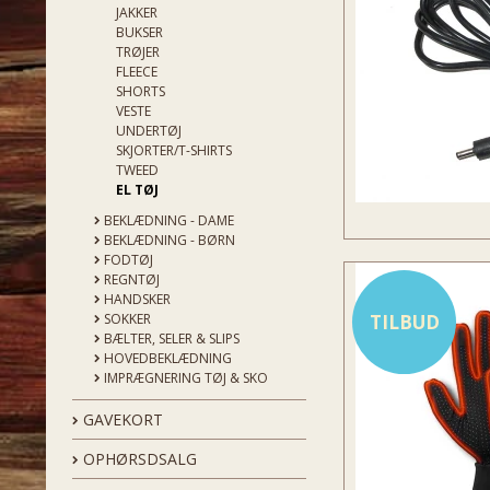
JAKKER
BUKSER
TRØJER
FLEECE
SHORTS
VESTE
UNDERTØJ
SKJORTER/T-SHIRTS
TWEED
EL TØJ
BEKLÆDNING - DAME
BEKLÆDNING - BØRN
FODTØJ
REGNTØJ
HANDSKER
SOKKER
TILBUD
BÆLTER, SELER & SLIPS
HOVEDBEKLÆDNING
IMPRÆGNERING TØJ & SKO
GAVEKORT
OPHØRSDSALG