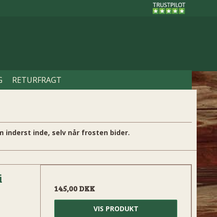
G
RETURFRAGT
inderst inde, selv når frosten bider.
i
145,00 DKK
VIS PRODUKT