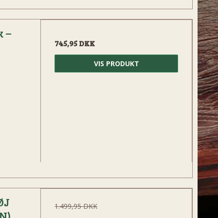
 –
745,95 DKK
VIS PRODUKT
ØJ
1.499,95 DKK
N)