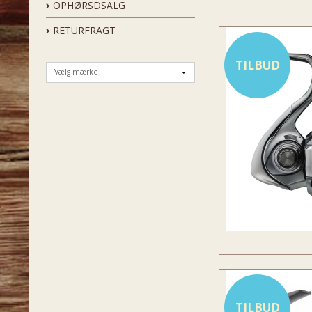
OPHØRSDSALG
RETURFRAGT
TILBUD
TILBUD