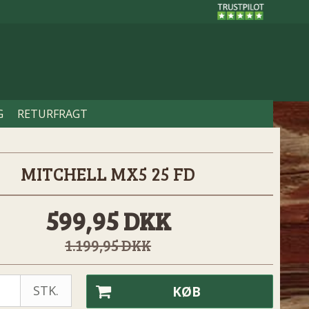
G
RETURFRAGT
MITCHELL MX5 25 FD
599,95 DKK
1.199,95 DKK
STK.
KØB