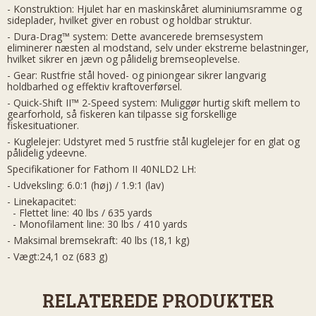
- Konstruktion: Hjulet har en maskinskåret aluminiumsramme og
sideplader, hvilket giver en robust og holdbar struktur.
- Dura-Drag™ system: Dette avancerede bremsesystem
eliminerer næsten al modstand, selv under ekstreme belastninger,
hvilket sikrer en jævn og pålidelig bremseoplevelse.
- Gear: Rustfrie stål hoved- og piniongear sikrer langvarig
holdbarhed og effektiv kraftoverførsel.
- Quick-Shift II™ 2-Speed system: Muliggør hurtig skift mellem to
gearforhold, så fiskeren kan tilpasse sig forskellige
fiskesituationer.
- Kuglelejer: Udstyret med 5 rustfrie stål kuglelejer for en glat og
pålidelig ydeevne.
Specifikationer for Fathom II 40NLD2 LH:
- Udveksling: 6.0:1 (høj) / 1.9:1 (lav)
- Linekapacitet:
- Flettet line: 40 lbs / 635 yards
- Monofilament line: 30 lbs / 410 yards
- Maksimal bremsekraft: 40 lbs (18,1 kg)
- Vægt:24,1 oz (683 g)
RELATEREDE PRODUKTER