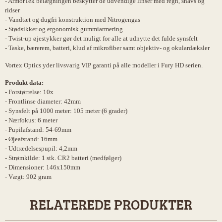
- ArmorTek belægningen beskytter de udvendige linser med regn, snavs og
ridser
- Vandtæt og dugfri konstruktion med Nitrogengas
- Stødsikker og ergonomisk gummiarmering
- Twist-up øjestykker gør det muligt for alle at udnytte det fulde synsfelt
- Taske, bærerem, batteri, klud af mikrofiber samt objektiv- og okulardæksler
Vortex Optics yder livsvarig VIP garanti på alle modeller i Fury HD serien.
Produkt data:
- Forstørrelse: 10x
- Frontlinse diameter: 42mm
- Synsfelt på 1000 meter: 105 meter (6 grader)
- Nærfokus: 6 meter
- Pupilafstand: 54-69mm
- Øjeafstand: 16mm
- Udtrædelsespupil: 4,2mm
- Strømkilde: 1 stk. CR2 batteri (medfølger)
- Dimensioner: 146x150mm
- Vægt: 902 gram
RELATEREDE PRODUKTER