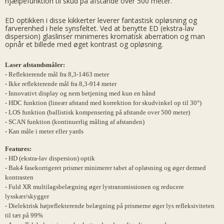
hjælpefunktion til skud på afstande over 500 meter.
ED optikken i disse kikkerter leverer fantastisk opløsning og
farverenhed i hele synsfeltet. Ved at benytte ED (ekstra-lav
dispersion) glaslinser minimeres kromatisk aberration og man
opnår et billede med øget kontrast og opløsning.
Laser afstandsmåler:
- Reflekterende mål fra 8,3-1463 meter
- Ikke reflekterende mål fra 8,3-914 meter
- Innovativt display og nem betjening med kun en hånd
- HDC funktion (lineær afstand med korrektion for skudvinkel op til 30°)
- LOS funktion (ballistisk kompensering på afstande over 500 meter)
- SCAN funktion (kontinuerlig måling af afstanden)
- Kan måle i meter eller yards
Features:
- HD (ekstra-lav dispersion) optik
- Bak4 fasekorrigeret prismer minimerer tabet af opløsning og øger dermed
kontrasten
- Fuld XR multilagsbelægning øger lystransmissionen og reducere
lysskær/skygger
- Dielektrisk højreflekterende belægning på prismerne øger lys refleksiviteten
til tæt på 99%