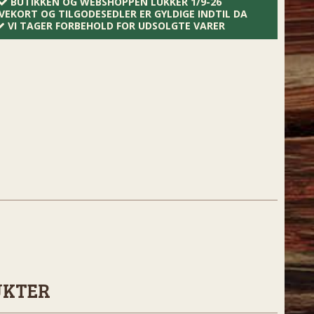
BUTIKKEN OG WEBSHOPPEN LUKKER 1/9-26
VEKORT OG TILGODESEDLER ER GYLDIGE INDTIL DA
VI TAGER FORBEHOLD FOR UDSOLGTE VARER
UKTER