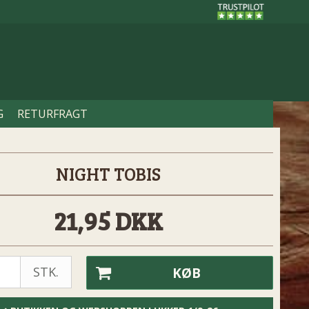
G
RETURFRAGT
NIGHT TOBIS
21,95 DKK
STK.
KØB