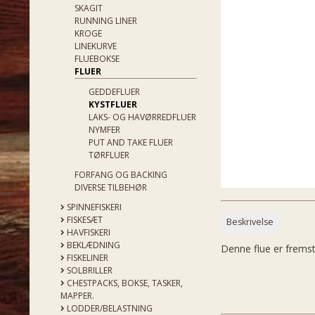
SKAGIT
RUNNING LINER
KROGE
LINEKURVE
FLUEBOKSE
FLUER
GEDDEFLUER
KYSTFLUER
LAKS- OG HAVØRREDFLUER
NYMFER
PUT AND TAKE FLUER
TØRFLUER
FORFANG OG BACKING
DIVERSE TILBEHØR
SPINNEFISKERI
FISKESÆT
Beskrivelse
HAVFISKERI
BEKLÆDNING
Denne flue er fremst
FISKELINER
SOLBRILLER
CHESTPACKS, BOKSE, TASKER,
MAPPER.
LODDER/BELASTNING