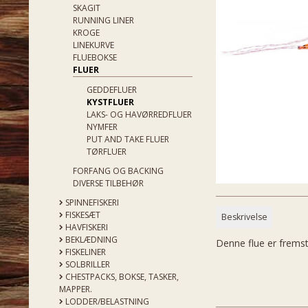
SKAGIT
RUNNING LINER
KROGE
LINEKURVE
FLUEBOKSE
FLUER
GEDDEFLUER
KYSTFLUER
LAKS- OG HAVØRREDFLUER
NYMFER
PUT AND TAKE FLUER
TØRFLUER
FORFANG OG BACKING
DIVERSE TILBEHØR
SPINNEFISKERI
FISKESÆT
Beskrivelse
HAVFISKERI
BEKLÆDNING
Denne flue er fremst
FISKELINER
SOLBRILLER
CHESTPACKS, BOKSE, TASKER,
MAPPER.
LODDER/BELASTNING