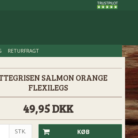
G
RETURFRAGT
TTEGRISEN SALMON ORANGE
FLEXILEGS
49,95 DKK
STK.
KØB