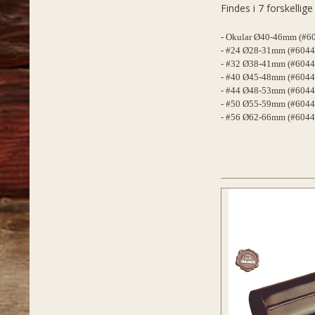
Findes i 7 forskellige
- Okular Ø40-46mm (#6
- #24 Ø28-31mm (#6044
- #32 Ø38-41mm (#6044
- #40 Ø45-48mm (#6044
- #44 Ø48-53mm (#6044
- #50 Ø55-59mm (#6044
- #56 Ø62-66mm (#6044