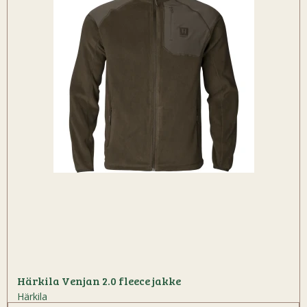
Härkila Venjan 2.0 fleece jakke
Härkila