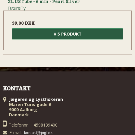
XL US Tube - 6 mm - Pearl Silver
FutureFly
39,00 DKK
VIS PRODUKT
KONTAKT
Jægeren og Lystfiskeren
Maren Turis gade 6
9000 Aalborg
Danmark
Telefonnr.: +4598139400
E-mail
: