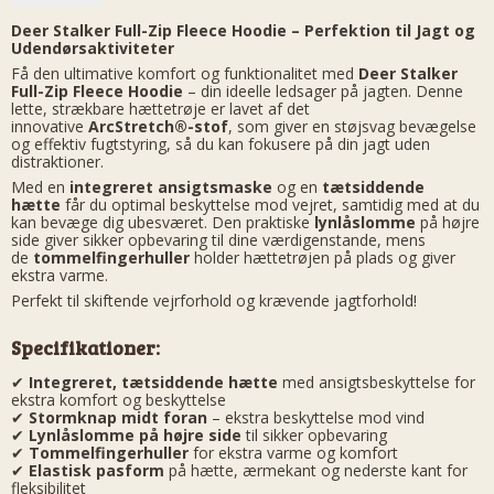
Deer Stalker Full-Zip Fleece Hoodie – Perfektion til Jagt og
Udendørsaktiviteter
Få den ultimative komfort og funktionalitet med
Deer Stalker
Full-Zip Fleece Hoodie
– din ideelle ledsager på jagten. Denne
lette, strækbare hættetrøje er lavet af det
innovative
ArcStretch®-stof
, som giver en støjsvag bevægelse
og effektiv fugtstyring, så du kan fokusere på din jagt uden
distraktioner.
Med en
integreret ansigtsmaske
og en
tætsiddende
hætte
får du optimal beskyttelse mod vejret, samtidig med at du
kan bevæge dig ubesværet. Den praktiske
lynlåslomme
på højre
side giver sikker opbevaring til dine værdigenstande, mens
de
tommelfingerhuller
holder hættetrøjen på plads og giver
ekstra varme.
Perfekt til skiftende vejrforhold og krævende jagtforhold!
Specifikationer:
✔
Integreret, tætsiddende hætte
med ansigtsbeskyttelse for
ekstra komfort og beskyttelse
✔
Stormknap midt foran
– ekstra beskyttelse mod vind
✔
Lynlåslomme på højre side
til sikker opbevaring
✔
Tommelfingerhuller
for ekstra varme og komfort
✔
Elastisk pasform
på hætte, ærmekant og nederste kant for
fleksibilitet