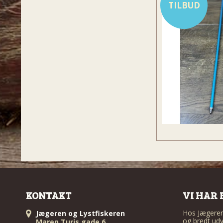
TILBUD
KONTAKT
VI HAR 
Hos Jægeren 
Jægeren og Lystfiskeren
og bredt udv
Maren Turis gade 6