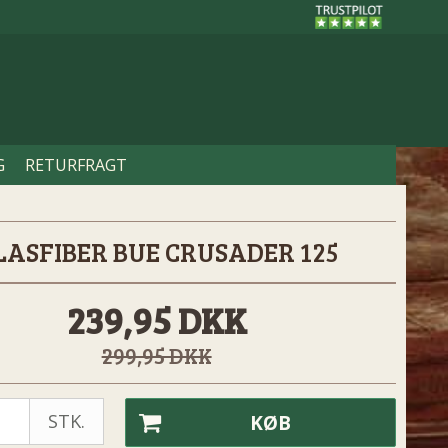
G
RETURFRAGT
LASFIBER BUE CRUSADER 125
239,95 DKK
299,95 DKK
STK.
KØB