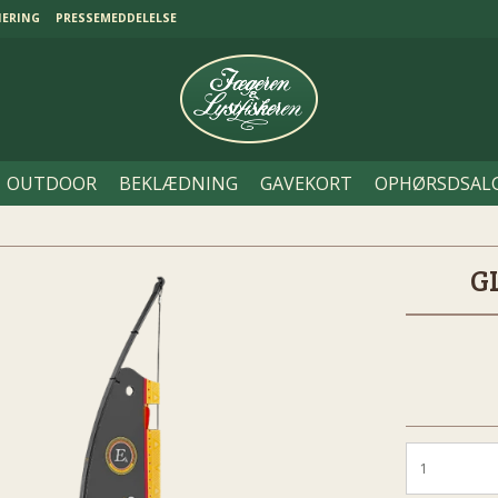
NERING
PRESSEMEDDELELSE
OUTDOOR
BEKLÆDNING
GAVEKORT
OPHØRSDSAL
G