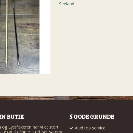
Seeland
EN BUTIK
5 GODE GRUNDE
og Lystfiskeren har vi et stort
Altid top service
alg og du finder stort set samme