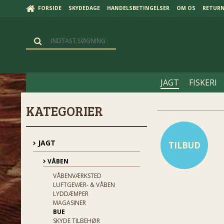
FORSIDE
SKYDEDAGE
HANDELSBETINGELSER
OM OS
RETUR
JAGT
FISKERI
KATEGORIER
JAGT
TILBUD
VÅBEN
VÅBENVÆRKSTED
LUFTGEVÆR- & VÅBEN
LYDDÆMPER
MAGASINER
BUE
SKYDE TILBEHØR