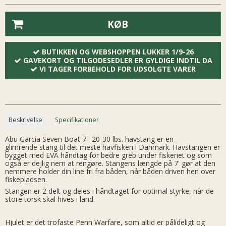
KØB
BUTIKKEN OG WEBSHOPPEN LUKKER 1/9-26
GAVEKORT OG TILGODESEDLER ER GYLDIGE INDTIL DA
VI TAGER FORBEHOLD FOR UDSOLGTE VARER
Beskrivelse
Specifikationer
Abu Garcia Seven Boat 7' 20-30 lbs. havstang er en
glimrende stang til det meste havfiskeri i Danmark. Havstangen er
bygget med EVA håndtag for bedre greb under fiskeriet og som
også er dejlig nem at rengøre. Stangens længde på 7' gør at den
nemmere holder din line fri fra båden, når båden driven hen over
fiskepladsen.
Stangen er 2 delt og deles i håndtaget for optimal styrke, når de
store torsk skal hives i land.
Hjulet er det trofaste Penn Warfare, som altid er pålideligt og