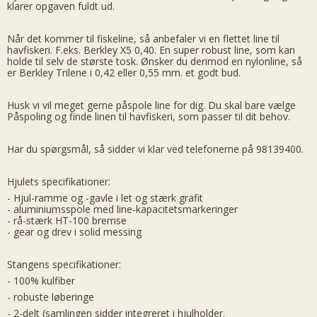
klarer opgaven fuldt ud.
Når det kommer til fiskeline, så anbefaler vi en flettet line til
havfiskeri. F.eks. Berkley X5 0,40. En super robust line, som kan
holde til selv de største tosk. Ønsker du derimod en nylonline, så
er Berkley Trilene i 0,42 eller 0,55 mm. et godt bud.
Husk vi vil meget gerne påspole line for dig. Du skal bare vælge
Påspoling og finde linen til havfiskeri, som passer til dit behov.
Har du spørgsmål, så sidder vi klar ved telefonerne på 98139400.
Hjulets specifikationer:
- Hjul-ramme og -gavle i let og stærk grafit
- aluminiumsspole med line-kapacitetsmarkeringer
- rå-stærk HT-100 bremse
- gear og drev i solid messing
Stangens specifikationer:
- 100% kulfiber
- robuste løberinge
- 2-delt (samlingen sidder integreret i hjulholder.