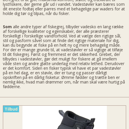
lystfiskere, der gerne går ud i vandet. Vadestøvler kan bæres som
dit eneste fodtøj eller parres med et behagelige par waders for at
holde dig tør og tilpas, når du fisker.
Som
alle andre typer af fiskegrej, tilbyder vadesko en lang række
af forskellige kvaliteter og egenskaber, der alle præsterer
forskelligt i forskellige vandforhold. Ved at vælge den rigtige sål,
stil og pasform såvel som at finde det rigtige materiale for dig,
kan du begynde at fiske på en helt ny og mere behagelig måde.
For der er mange grunde til, at vadestøvler er så vigtige at tilføje
til dit fiskegrej. Først og fremmest er det sikkerhed. Grebet, der
tilbydes i vadestøvler, gør det muligt for fiskere at gå imellem
våde sten og andre glatte underlag med relativ lethed. Derudover
er det komfort. Siden en fisker typisk vil have et par vadestøvler
på en hel dag, er en støvle, der er tung og passer dårligt
opskriften på en dårlig fisketur. Ømme fødder og trætte ben er
nemlig ikke, hvad man drømmer om, når man skal være hurtig på
fødderne.
Tilbud