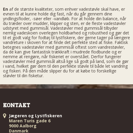
En
af de største kvaliteter, som enhver vadestøvle skal have, er
evnen til at kunne holde dig fast, når du går gennem dine
yndlingsfloder, -søer eller -vandløb. For at holde din balance, når
du træder over mudder, klipper og sten, er de fleste vadestøvler
udstyret med gummisål. Vadestøvler med gummisål tilbyder
nemlig vadeskoen overlegen holdbarhed og robusthed og gør det
til et godt valg for fodtøj til lystfiskere, der gerne tager på længere
vandreture i skoven for at finde det perfekte sted at fiske. Faktisk
betegnes vadestøvler med gummisål oftest som vandrestøvler,
da de kan give fantastisk trækkraft i mudrede flodbunde og er
nemme at rengøre, når fiskeriet er overstået. Derfor fungerer
vadestøvler med gummisål altså lige så godt på land, som de gør
i vand, hvilket gør dem til den perfekte støvle til både let vandring
og fiskeri. På den måde slipper du for at købe to forskellige
støvler til din fisketur.
KONTAKT
Jægeren og Lystfiskeren
Maren Turis gade 6
9000 Aalborg
Danmark