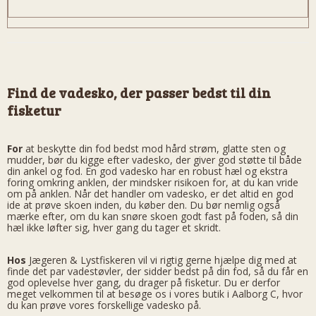
Find de vadesko, der passer bedst til din
fisketur
For
at beskytte din fod bedst mod hård strøm, glatte sten og
mudder, bør du kigge efter vadesko, der giver god støtte til både
din ankel og fod. En god vadesko har en robust hæl og ekstra
foring omkring anklen, der mindsker risikoen for, at du kan vride
om på anklen. Når det handler om vadesko, er det altid en god
ide at prøve skoen inden, du køber den. Du bør nemlig også
mærke efter, om du kan snøre skoen godt fast på foden, så din
hæl ikke løfter sig, hver gang du tager et skridt.
Hos
Jægeren & Lystfiskeren vil vi rigtig gerne hjælpe dig med at
finde det par vadestøvler, der sidder bedst på din fod, så du får en
god oplevelse hver gang, du drager på fisketur. Du er derfor
meget velkommen til at besøge os i vores butik i Aalborg C, hvor
du kan prøve vores forskellige vadesko på.