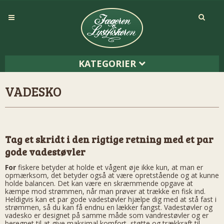
KATEGORIER
VADESKO
Tag et skridt i den rigtige retning med et par
gode vadestøvler
For
fiskere betyder at holde et vågent øje ikke kun, at man er
opmærksom, det betyder også at være opretstående og at kunne
holde balancen. Det kan være en skræmmende opgave at
kæmpe mod strømmen, når man prøver at trække en fisk ind.
Heldigvis kan et par gode vadestøvler hjælpe dig med at stå fast i
strømmen, så du kan få endnu en lækker fangst. Vadestøvler og
vadesko er designet på samme måde som vandrestøvler og er
beregnet til at give maksimal komfort, støtte og trækkraft til