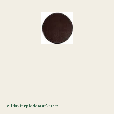
Vildsvineplade Mørkt træ