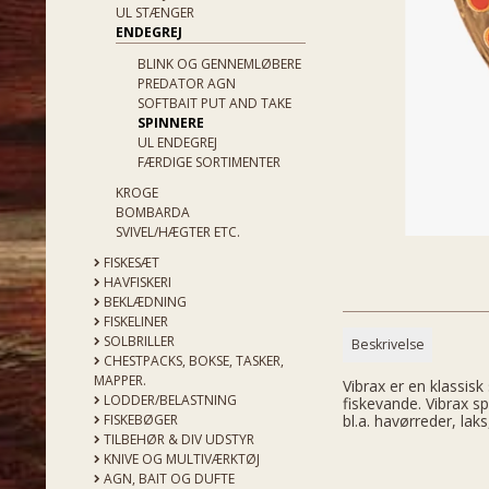
UL STÆNGER
ENDEGREJ
BLINK OG GENNEMLØBERE
PREDATOR AGN
SOFTBAIT PUT AND TAKE
SPINNERE
UL ENDEGREJ
FÆRDIGE SORTIMENTER
KROGE
BOMBARDA
SVIVEL/HÆGTER ETC.
FISKESÆT
HAVFISKERI
BEKLÆDNING
FISKELINER
SOLBRILLER
Beskrivelse
CHESTPACKS, BOKSE, TASKER,
MAPPER.
Vibrax er en klassis
LODDER/BELASTNING
fiskevande. Vibrax sp
FISKEBØGER
bl.a. havørreder, la
TILBEHØR & DIV UDSTYR
KNIVE OG MULTIVÆRKTØJ
AGN, BAIT OG DUFTE