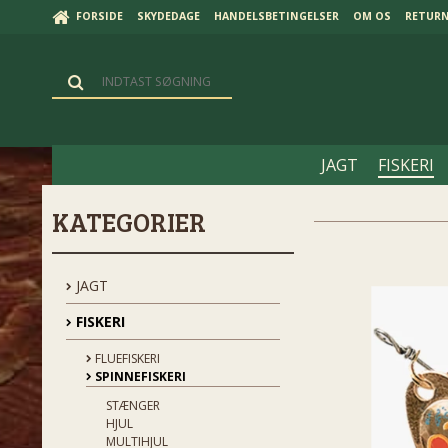
FORSIDE
SKYDEDAGE
HANDELSBETINGELSER
OM OS
RETUR
JAGT
FISKERI
KATEGORIER
JAGT
FISKERI
FLUEFISKERI
SPINNEFISKERI
STÆNGER
HJUL
MULTIHJUL