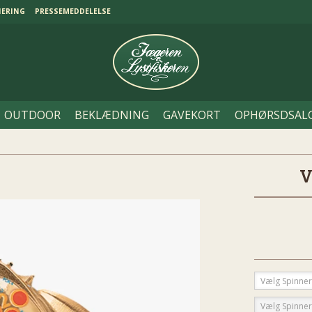
NERING
PRESSEMEDDELELSE
OUTDOOR
BEKLÆDNING
GAVEKORT
OPHØRSDSAL
V
Vælg Spinner
Vælg Spinner