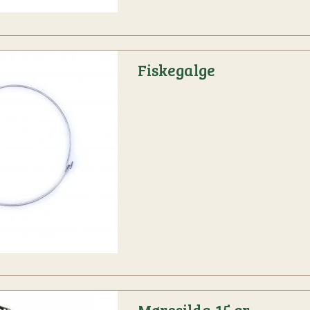
Fiskegalge
Møresilda 15 gr